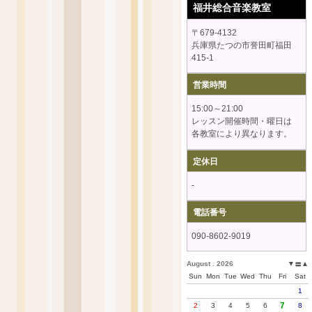
福井総合音楽教室
〒679-4132
兵庫県たつの市誉田町福田
415-1
営業時間
15:00～21:00
レッスン開催時間・曜日は
各教室により異なります。
定休日
-
電話番号
090-8602-9019
August . 2026
▼
▲
〓
Sun
Mon
Tue
Wed
Thu
Fri
Sat
1
7
2
3
4
5
6
8